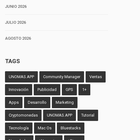
JUNIO 2026
JULIO 2026
AGOSTO 2026
TAGS
UNOMAS.APP
Community Manager
Ventas
Innovación
Publicidad
GPS
1+
Apps
Desarrollo
Marketing
Cryptomonedas
UNOMAS.APP
Tutorial
Tecnología
Mac Os
Bluestacks