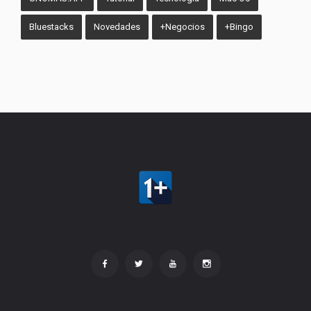
Bluestacks
Novedades
+Negocios
+Bingo