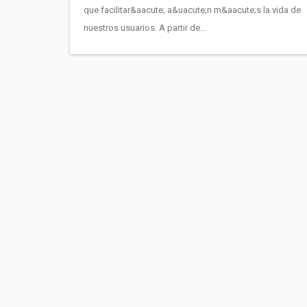
que facilitar&aacute; a&uacute;n m&aacute;s la vida de
nuestros usuarios. A partir de...