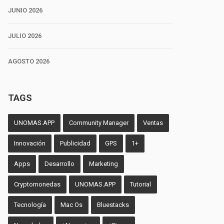
JUNIO 2026
JULIO 2026
AGOSTO 2026
TAGS
UNOMAS.APP
Community Manager
Ventas
Innovación
Publicidad
GPS
1+
Apps
Desarrollo
Marketing
Cryptomonedas
UNOMAS.APP
Tutorial
Tecnología
Mac Os
Bluestacks