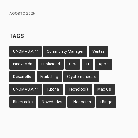
AGOSTO 2026
TAGS
UNOMAS.APP
Community Manager
Ventas
Innovación
Publicidad
GPS
1+
Apps
Desarrollo
Marketing
Cryptomonedas
UNOMAS.APP
Tutorial
Tecnología
Mac Os
Bluestacks
Novedades
+Negocios
+Bingo