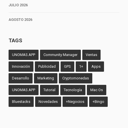
JULIO 2026
AGOSTO 2026
TAGS
UNOMAS.APP
Community Manager
Ventas
Innovación
Publicidad
GPS
1+
Apps
Desarrollo
Marketing
Cryptomonedas
UNOMAS.APP
Tutorial
Tecnología
Mac Os
Bluestacks
Novedades
+Negocios
+Bingo