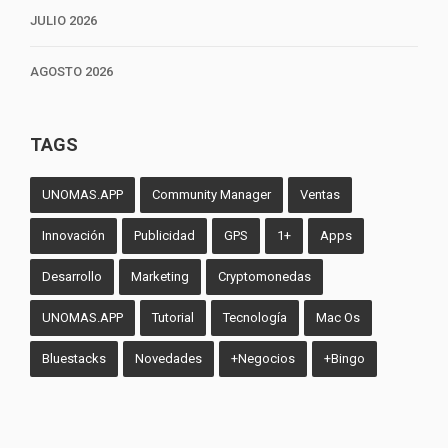
JULIO 2026
AGOSTO 2026
TAGS
UNOMAS.APP
Community Manager
Ventas
Innovación
Publicidad
GPS
1+
Apps
Desarrollo
Marketing
Cryptomonedas
UNOMAS.APP
Tutorial
Tecnología
Mac Os
Bluestacks
Novedades
+Negocios
+Bingo