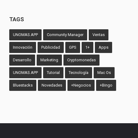
TAGS
UNOMAS.APP
Community Manager
Ventas
Innovación
Publicidad
GPS
1+
Apps
Desarrollo
Marketing
Cryptomonedas
UNOMAS.APP
Tutorial
Tecnología
Mac Os
Bluestacks
Novedades
+Negocios
+Bingo